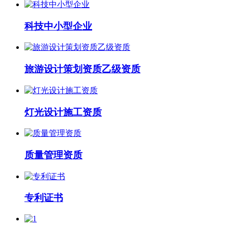
科技中小型企业
旅游设计策划资质乙级资质
灯光设计施工资质
质量管理资质
专利证书