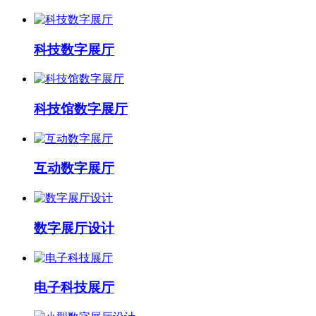
科技数字展厅
科技馆数字展厅
互动数字展厅
数字展厅设计
电子科技展厅