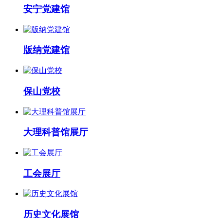
安宁党建馆
版纳党建馆
保山党校
大理科普馆展厅
工会展厅
历史文化展馆