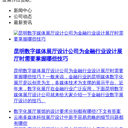
新闻中心
公司动态
最新资讯
昆明数字媒体展厅设计公司为金融行业设计展
厅时需要掌握哪些技巧
昆明数字媒体展厅设计公司为金融行业设计展厅时需要
掌握哪些技巧？一般来说，金融行业的昆明媒体数字化
展厅是以创意为主，多媒体技术为支撑的展示平台。近
年来，数字化展厅在金融行业广泛应用，下面昆明数字
媒体展厅设计公司就来给大家介绍一下金融行业数字展
厅设计的技巧。
数字化展厅展馆的设计要求分别都有哪些?下文有答案
云南多媒体科技展厅设计中新手容易忽略的细节问题都
有哪些