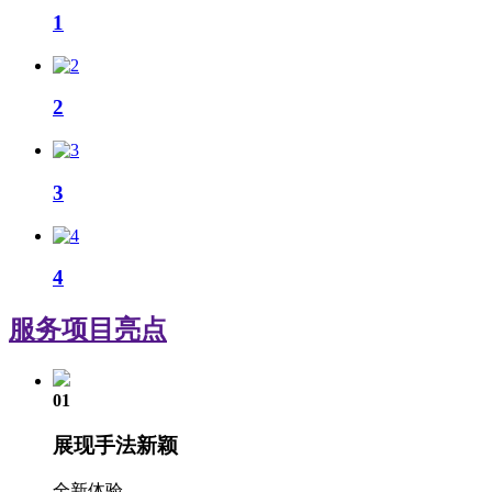
1
2
3
4
服务项目亮点
01
展现手法新颖
全新体验