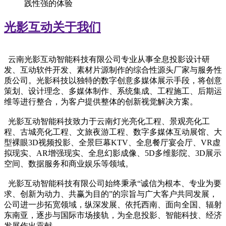
践性强的体验
光影互动
关于我们
云南光影互动智能科技有限公司专业从事全息投影设计研
发、互动软件开发、素材片源制作的综合性源头厂家与服务性
质公司。光影科技以独特的数字创意多媒体展示手段，将创意
策划、设计理念、多媒体制作、系统集成、工程施工、后期运
维等进行整合，为客户提供整体的创新视觉解决方案。
光影互动智能科技致力于云南灯光亮化工程、景观亮化工
程、古城亮化工程、文旅夜游工程、数字多媒体互动展馆、大
型裸眼3D视频投影、全景巨幕KTV、全息餐厅宴会厅、VR虚
拟现实、AR增强现实、全息幻影成像、5D多维影院、3D展示
空间、数据服务和商业娱乐等领域。
光影互动智能科技有限公司始终秉承“诚信为根本、专业为要
求、创新为动力、共赢为目的”的宗旨与广大客户共同发展，
公司进一步拓宽领域，纵深发展、依托西南、面向全国、辐射
东南亚，逐步与国际市场接轨，为全息投影、智能科技、经济
发展作出贡献。