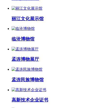
丽江文化展示馆
临沧博物馆
孟连博物展厅
孟连民族博物馆
高新技术企业证书