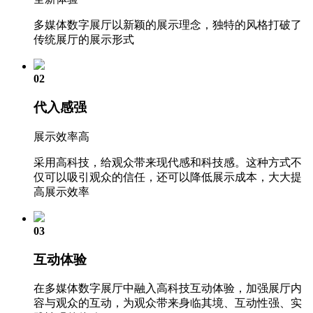
多媒体数字展厅以新颖的展示理念，独特的风格打破了
传统展厅的展示形式
02
代入感强
展示效率高
采用高科技，给观众带来现代感和科技感。这种方式不
仅可以吸引观众的信任，还可以降低展示成本，大大提
高展示效率
03
互动体验
在多媒体数字展厅中融入高科技互动体验，加强展厅内
容与观众的互动，为观众带来身临其境、互动性强、实