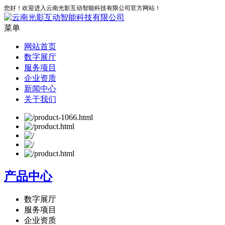
您好！欢迎进入云南光影互动智能科技有限公司官方网站！
菜单
网站首页
数字展厅
服务项目
企业资质
新闻中心
关于我们
产品中心
数字展厅
服务项目
企业资质