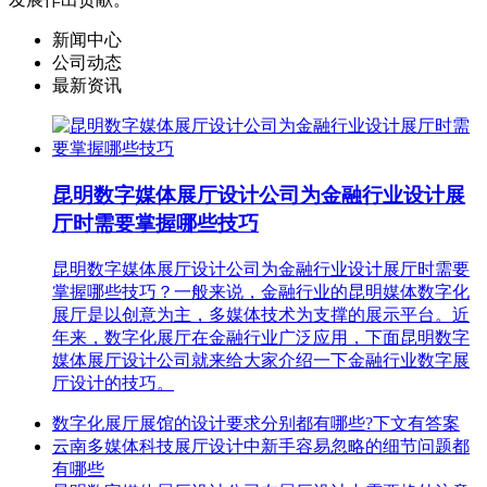
新闻中心
公司动态
最新资讯
昆明数字媒体展厅设计公司为金融行业设计展
厅时需要掌握哪些技巧
昆明数字媒体展厅设计公司为金融行业设计展厅时需要
掌握哪些技巧？一般来说，金融行业的昆明媒体数字化
展厅是以创意为主，多媒体技术为支撑的展示平台。近
年来，数字化展厅在金融行业广泛应用，下面昆明数字
媒体展厅设计公司就来给大家介绍一下金融行业数字展
厅设计的技巧。
数字化展厅展馆的设计要求分别都有哪些?下文有答案
云南多媒体科技展厅设计中新手容易忽略的细节问题都
有哪些