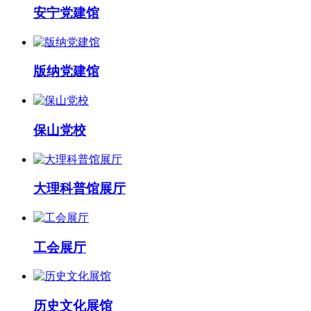
安宁党建馆
版纳党建馆
保山党校
大理科普馆展厅
工会展厅
历史文化展馆